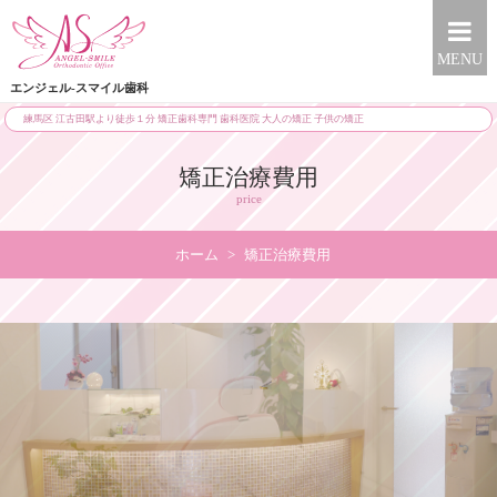
MENU
エンジェル-スマイル歯科
練馬区 江古田駅より徒歩１分 矯正歯科専門 歯科医院 大人の矯正 子供の矯正
矯正治療費用
price
ホーム
>
矯正治療費用